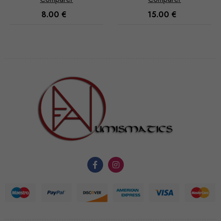
8.00
€
15.00
€
Nécessaire
Ces cookies
ne sont pas
facultatifs. Ils
sont
nécessaires au
fonctionnement
du site Web.