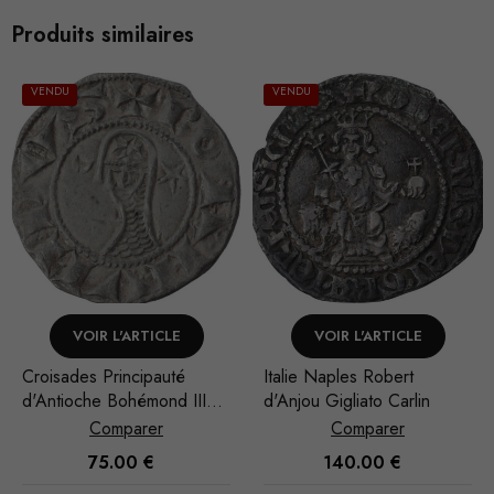
Produits similaires
VENDU
VENDU
VOIR L'ARTICLE
VOIR L'ARTICLE
Italie Naples Robert
Croisades Principauté
III
d'Anjou Gigliato Carlin
d'Antioche Raymond
Roupen Denier
Comparer
Comparer
Nécessaire
140.00
€
150.00
€
Ces cookies