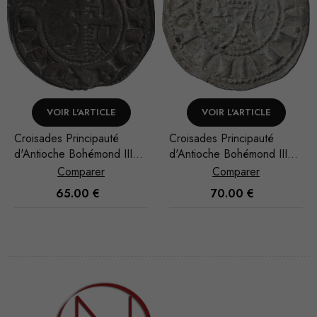
RTICLE
VOIR L'ARTICLE
VOIR L'ART
ipauté
Croisades Principauté
Croisades Princi
émond III
d'Antioche Bohémond III
d'Antioche Bohé
Denier
Denier
rer
Comparer
Compar
0
€
70.00
€
80.00
Nécessaire
Ces cookies
ne sont pas
facultatifs. Ils
sont