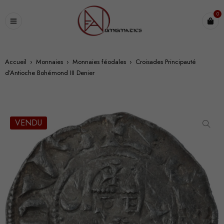
0
Accueil
›
Monnaies
›
Monnaies féodales
›
Croisades Principauté
d’Antioche Bohémond III Denier
VENDU