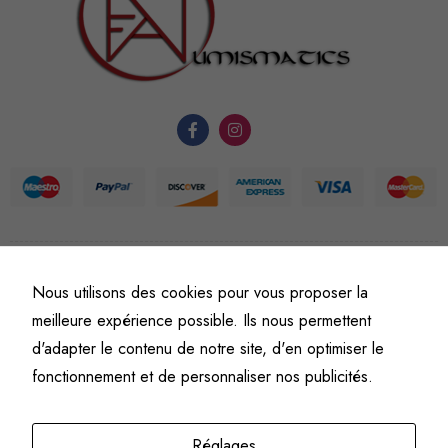
nécessaires au
fonctionnement
du site Web.
Statistiques
Afin que
nous
puissions
améliorer la
fonctionnalité
et la
©
Fine art numismatics
– Tous droits réservés.
Nous utilisons des cookies pour vous proposer la
Politique de confidentialité
Conditions générales de vente et d’utilisation
structure du
meilleure expérience possible. Ils nous permettent
site Web, en
Mentions légales
d'adapter le contenu de notre site, d'en optimiser le
fonction de
fonctionnement et de personnaliser nos publicités.
l'usage qu'il
en est fait.
Réglages