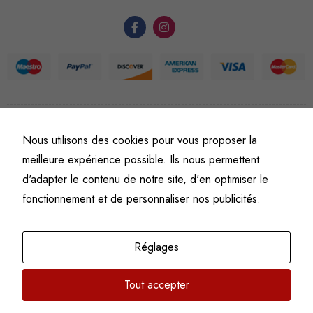
du site Web.
Statistiques
Afin que
nous
puissions
améliorer la
©
Fine art numismatics
– Tous droits réservés.
Nous utilisons des cookies pour vous proposer la
Politique de confidentialité
Conditions générales de vente et d’utilisation
fonctionnalité
meilleure expérience possible. Ils nous permettent
et la
Mentions légales
d'adapter le contenu de notre site, d'en optimiser le
structure du
fonctionnement et de personnaliser nos publicités.
site Web, en
fonction de
l'usage qu'il
Réglages
en est fait.
Tout accepter
Experience