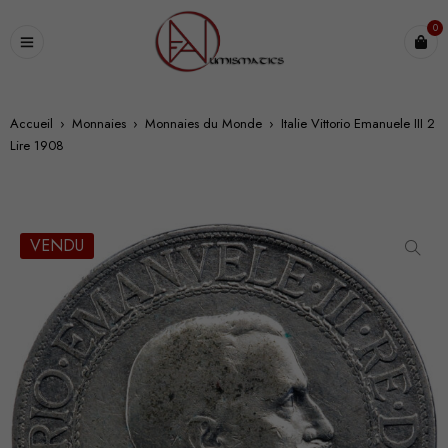
0
Accueil
›
Monnaies
›
Monnaies du Monde
›
Italie Vittorio Emanuele III 2
Lire 1908
VENDU