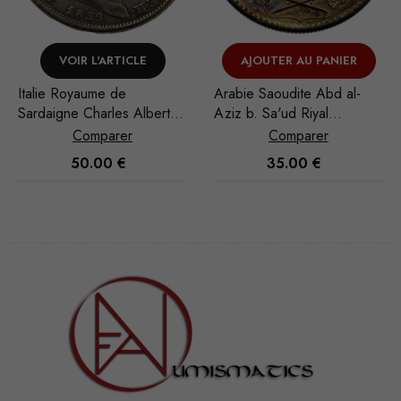
AJOUTER AU PANIER
VOIR L'ARTICLE
Arabie Saoudite Abd al-
Arabie Saoudite Abd al-
5
Aziz b. Sa'ud Riyal
Aziz b. Sa'ud Riyal
1948/AH 1367
1948/AH 1367
Comparer
Comparer
35.00
€
35.00
€
Nécessaire
Ces cookies
ne sont pas
facultatifs. Ils
sont
nécessaires au
fonctionnement