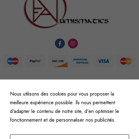
nécessaires au
fonctionnement
du site Web.
Statistiques
Afin que
nous
puissions
améliorer la
fonctionnalité
et la
©
Fine art numismatics
– Tous droits réservés.
Nous utilisons des cookies pour vous proposer la
structure du
Politique de confidentialité
Conditions générales de vente et d’utilisation
meilleure expérience possible. Ils nous permettent
site Web, en
Mentions légales
d'adapter le contenu de notre site, d'en optimiser le
fonction de
l'usage qu'il
fonctionnement et de personnaliser nos publicités.
en est fait.