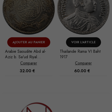
AJOUTER AU PANIER
VOIR L'ARTICLE
Arabie Saoudite Abd al-
Thaïlande Rama VI Baht
Aziz b. Sa'ud Riyal
1917
1935/AH 1354
Comparer
Comparer
32.00
€
60.00
€
Nécessaire
Ces cookies
ne sont pas
facultatifs. Ils
sont