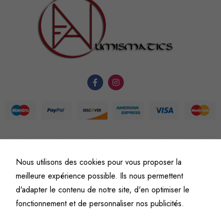
nécessaires au
fonctionnement
du site Web.
Statistiques
Afin que
nous
puissions
améliorer la
fonctionnalité
et la
©
Fine art numismatics
– Tous droits réservés.
structure du
Nous utilisons des cookies pour vous proposer la
Politique de confidentialité
Conditions générales de vente et d’utilisation
site Web, en
meilleure expérience possible. Ils nous permettent
Mentions légales
fonction de
d'adapter le contenu de notre site, d'en optimiser le
l'usage qu'il
fonctionnement et de personnaliser nos publicités.
en est fait.