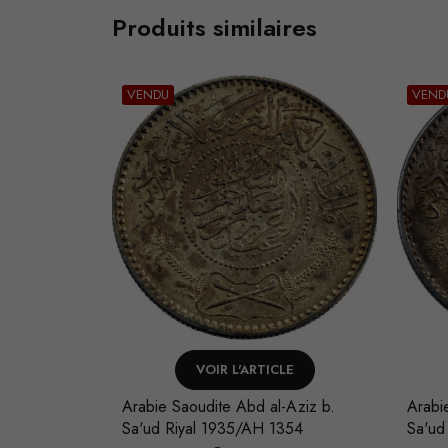
Produits similaires
VENDU
VEND
LE
VOIR L'ARTICLE
-Aziz b.
Arabie Saoudite Abd al-Aziz b.
Arabi
354
Sa'ud Riyal 1948/AH 1367
Sa'ud