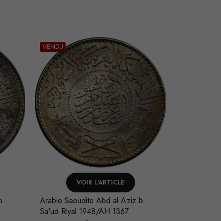
VENDU
VENDU
VOIR L'ARTICLE
V
b.
Cambodge Norodom Ier 10
Arabie Saou
Centimes 1860
Sa'ud Riya