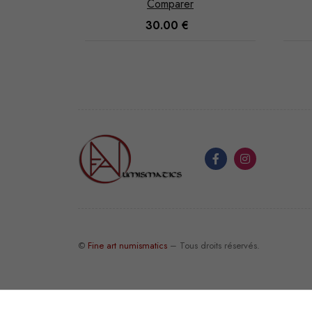
Comparer
25.00
€
©
Fine art numismatics
– Tous droits réservés.