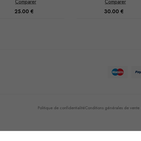
Comparer
Comparer
30.00
€
35.00
€
Nécessaire
Ces cookies
ne sont pas
facultatifs. Ils
sont
nécessaires au
fonctionnement
du site Web.
Politique de confidentialité
Conditions générales de vente et
Statistiques
Afin que
nous
puissions