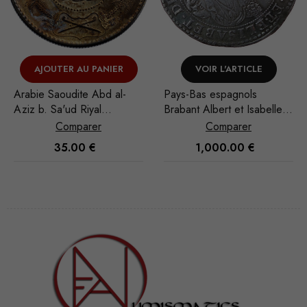
VOIR L'ARTICLE
VOIR L'ARTICLE
Pays-Bas espagnols
Italie Royaume de
Brabant Albert et Isabelle
Sardaigne Charles Albert 5
Ducaton 1619 Anvers
Lire 1839 Turin
Comparer
Comparer
1,000.00
€
50.00
€
Nécessaire
Ces cookies
ne sont pas
facultatifs. Ils
sont
nécessaires au
fonctionnement