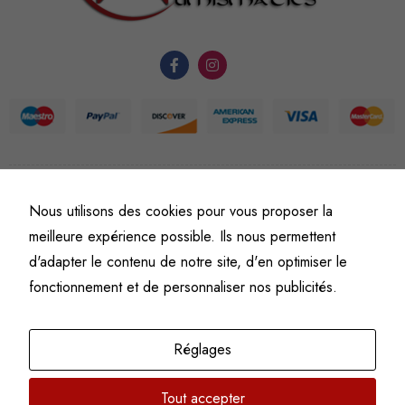
du site Web.
Statistiques
Afin que
nous
puissions
améliorer la
©
Fine art numismatics
– Tous droits réservés.
fonctionnalité
Nous utilisons des cookies pour vous proposer la
Politique de confidentialité
Conditions générales de vente et d’utilisation
et la
meilleure expérience possible. Ils nous permettent
Mentions légales
structure du
d'adapter le contenu de notre site, d'en optimiser le
site Web, en
fonctionnement et de personnaliser nos publicités.
fonction de
l'usage qu'il
en est fait.
Réglages
Tout accepter