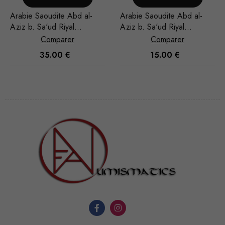
Arabie Saoudite Abd al-
Arabie Saoudite Abd al-
Aziz b. Sa'ud Riyal
Aziz b. Sa'ud Riyal
1948/AH 1367
1948/AH 1367
Comparer
Comparer
35.00
€
15.00
€
Nécessaire
Ces cookies
ne sont pas
facultatifs. Ils
sont
nécessaires au
fonctionnement
du site Web.