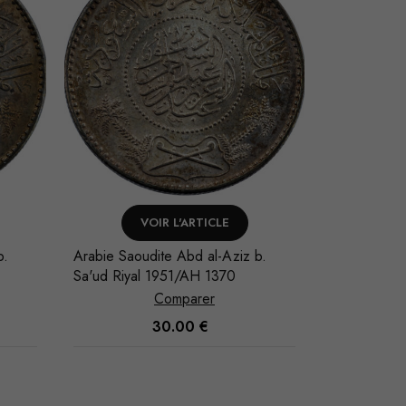
VOIR L'ARTICLE
AJO
b.
Arabie Saoudite Abd al-Aziz b.
Arabie Saou
Sa'ud Riyal 1951/AH 1370
Sa'ud Riya
Comparer
30.00
€