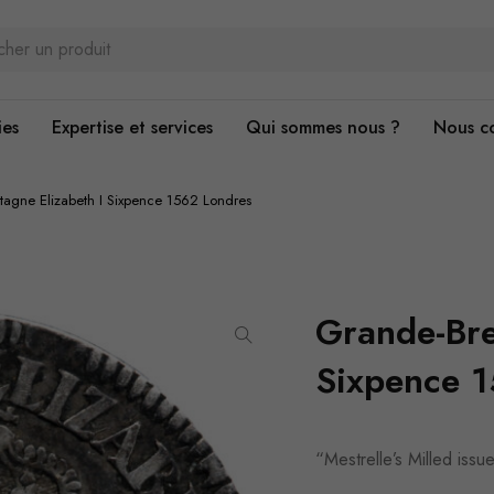
ies
Expertise et services
Qui sommes nous ?
Nous c
tagne Elizabeth I Sixpence 1562 Londres
Grande-Bre
Sixpence 
“Mestrelle’s Milled issu