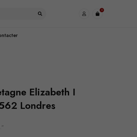
0
ontacter
tagne Elizabeth I
1562 Londres
e.”