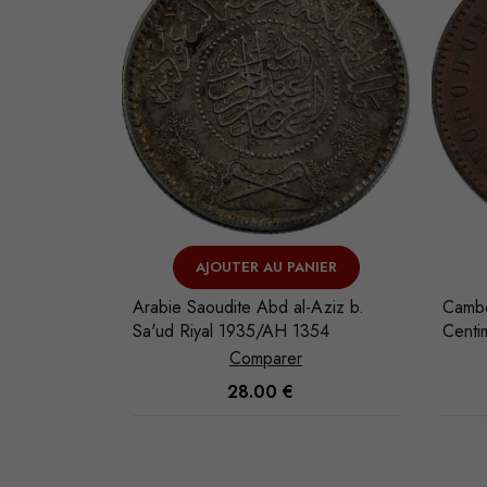
LE
AJOUTER AU PANIER
-Aziz b.
Arabie Saoudite Abd al-Aziz b.
Cambodge No
367
Sa'ud Riyal 1935/AH 1354
Centi
Comparer
28.00
€