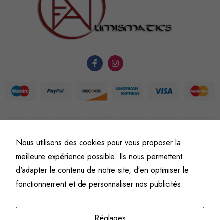
nécessaires au
fonctionnement
du site Web.
Statistiques
Afin que
nous
puissions
améliorer la
fonctionnalité
et la
©
Fine art numismatics
– Tous droits réservés.
Nous utilisons des cookies pour vous proposer la
Politique de confidentialité
Conditions générales de vente et d’utilisation
structure du
meilleure expérience possible. Ils nous permettent
site Web, en
Mentions légales
d'adapter le contenu de notre site, d'en optimiser le
fonction de
fonctionnement et de personnaliser nos publicités.
l'usage qu'il
en est fait.
Réglages