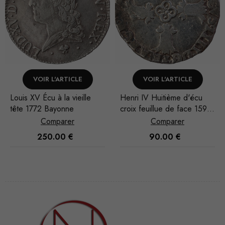
VOIR L'ARTICLE
VOIR L'ARTICLE
Henri IV Huitième d'écu
Henri IV Quart d'écu croix
croix feuillue de face 1597
feuillue de face 1605
Bayonne
Nantes
Comparer
Comparer
90.00
€
40.00
€
Nécessaire
Ces cookies
ne sont pas
facultatifs. Ils
sont