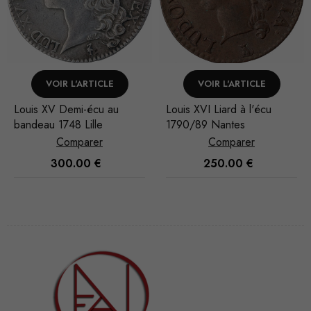
RTICLE
VOIR L'ARTICLE
VOIR L'ART
écu au
Louis XVI Liard à l'écu
Henri IV Quart d
ille
1790/89 Nantes
feuillue de face
Nantes
rer
Comparer
Compar
0
€
250.00
€
70.00
Nécessaire
Ces cookies
ne sont pas
facultatifs. Ils
sont
nécessaires au