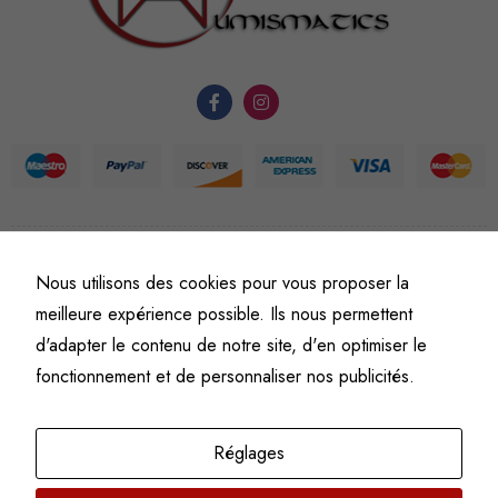
fonctionnement
du site Web.
Statistiques
Afin que
nous
puissions
améliorer la
fonctionnalité
©
Fine art numismatics
– Tous droits réservés.
Nous utilisons des cookies pour vous proposer la
et la
Politique de confidentialité
Conditions générales de vente et d’utilisation
meilleure expérience possible. Ils nous permettent
structure du
Mentions légales
d'adapter le contenu de notre site, d'en optimiser le
site Web, en
fonction de
fonctionnement et de personnaliser nos publicités.
l'usage qu'il
en est fait.
Réglages