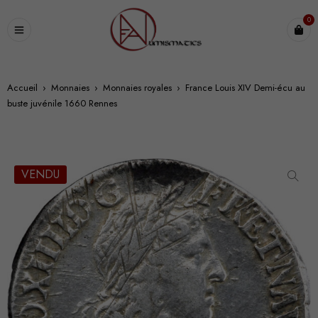
0
Accueil
›
Monnaies
›
Monnaies royales
›
France Louis XIV Demi-écu au
buste juvénile 1660 Rennes
VENDU