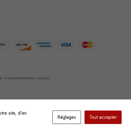
 d’utilisation
Mentions légales
tre site, d'en
Réglages
Tout accepter
Il est 