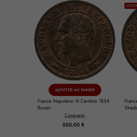
VEND
LE
AJOUTER AU PANIER
anc 1866
France Napoléon III Centime 1854
Franc
Rouen
Stras
Comparer
550.00
€