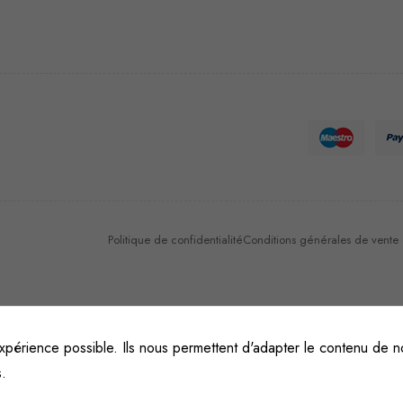
Nécessaire
Ces cookies
ne sont pas
facultatifs. Ils
sont
nécessaires au
fonctionnement
du site Web.
Politique de confidentialité
Conditions générales de vente et
Statistiques
Afin que
nous
xpérience possible. Ils nous permettent d'adapter le contenu de no
puissions
s.
améliorer la
fonctionnalité