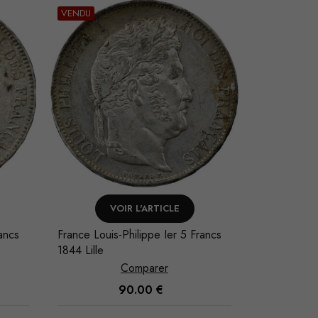
VENDU
VOIR L'ARTICLE
AJO
ancs
France Louis-Philippe Ier 5 Francs
France Napo
1844 Lille
1863 Paris
Comparer
90.00
€