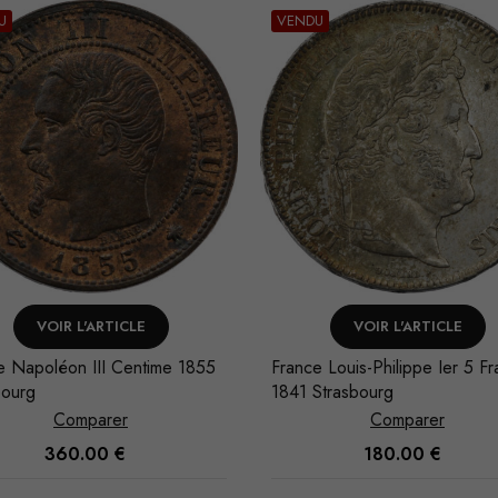
U
VENDU
VOIR L'ARTICLE
VOIR L'ARTICLE
e Napoléon III Centime 1855
France Louis-Philippe Ier 5 Fr
bourg
1841 Strasbourg
Comparer
Comparer
360.00
€
180.00
€