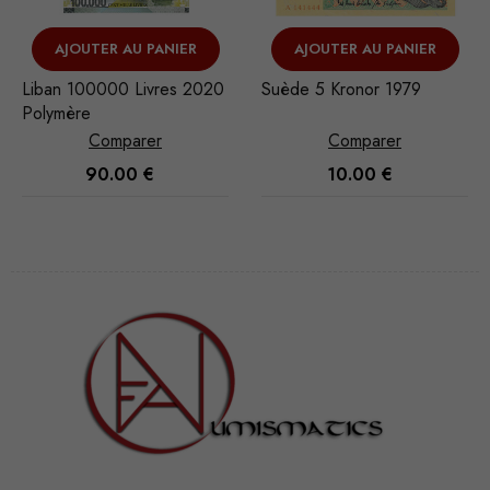
AJOUTER AU PANIER
AJOUTER AU PANIER
Liban 100000 Livres 2020
Suède 5 Kronor 1979
Polymère
Comparer
Comparer
90.00
€
10.00
€
Nécessaire
Ces cookies
ne sont pas
facultatifs. Ils
sont
nécessaires au
fonctionnement
du site Web.