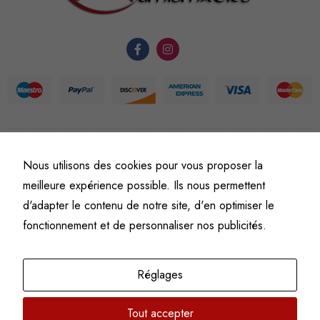
du site Web.
Statistiques
Afin que
nous
puissions
améliorer la
©
Fine art numismatics
– Tous droits réservés.
Nous utilisons des cookies pour vous proposer la
fonctionnalité
Politique de confidentialité
Conditions générales de vente et d’utilisation
et la
meilleure expérience possible. Ils nous permettent
Mentions légales
structure du
d'adapter le contenu de notre site, d'en optimiser le
site Web, en
fonctionnement et de personnaliser nos publicités.
fonction de
l'usage qu'il
en est fait.
Réglages
Tout accepter