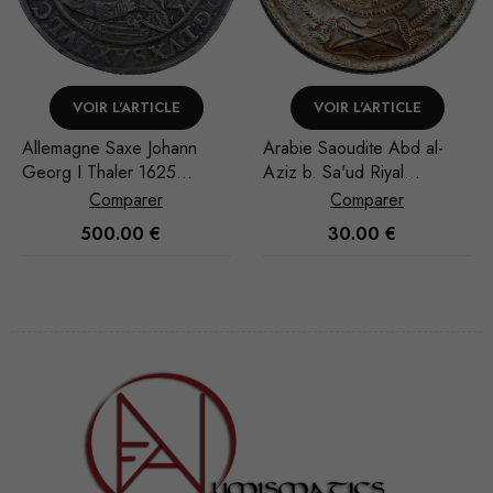
VOIR L'ARTICLE
VOIR L'ARTICLE
Arabie Saoudite Abd al-
Arabie Saoudite Abd al-
Aziz b. Sa'ud Riyal
Aziz b. Sa'ud Riyal
1951/AH 1370
1948/AH 1367
Comparer
Comparer
30.00
€
35.00
€
Nécessaire
Ces cookies
ne sont pas
facultatifs. Ils
sont
nécessaires au
fonctionnement