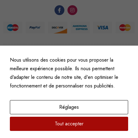
du site Web.
Statistiques
Afin que
nous
puissions
©
Fine art numismatics
– Tous droits réservés.
améliorer la
Nous utilisons des cookies pour vous proposer la
Politique de confidentialité
Conditions générales de vente et d’utilisation
fonctionnalité
meilleure expérience possible. Ils nous permettent
Mentions légales
et la
d'adapter le contenu de notre site, d'en optimiser le
structure du
fonctionnement et de personnaliser nos publicités.
site Web, en
fonction de
l'usage qu'il
Réglages
en est fait.
Tout accepter
Experience