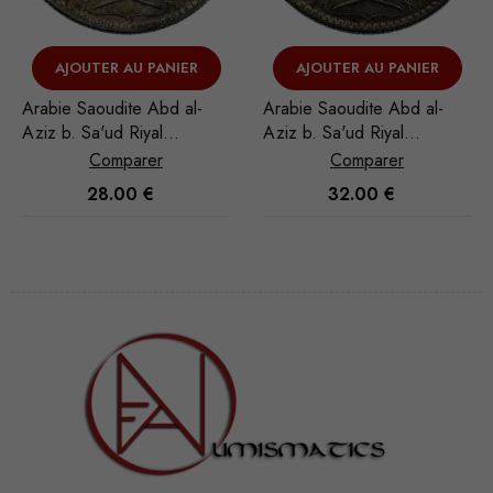
AJOUTER AU PANIER
VOIR L'ARTICLE
-
Arabie Saoudite Abd al-
Arabie Saoudite Abd al-
Aziz b. Sa'ud Riyal
Aziz b. Sa'ud Riyal
1935/AH 1354
1935/AH 1354
Comparer
Comparer
32.00
€
28.00
€
Nécessaire
Ces cookies
ne sont pas
facultatifs. Ils
sont
nécessaires au
fonctionnement