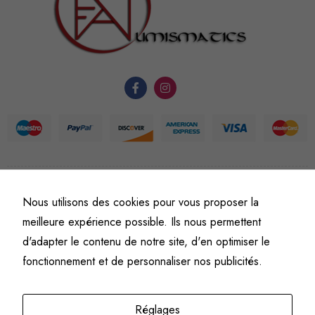
nécessaires au
fonctionnement
du site Web.
Statistiques
Afin que
nous
puissions
améliorer la
fonctionnalité
©
Fine art numismatics
– Tous droits réservés.
et la
Nous utilisons des cookies pour vous proposer la
Politique de confidentialité
Conditions générales de vente et d’utilisation
structure du
meilleure expérience possible. Ils nous permettent
Mentions légales
site Web, en
d'adapter le contenu de notre site, d'en optimiser le
fonction de
fonctionnement et de personnaliser nos publicités.
l'usage qu'il
en est fait.
Réglages