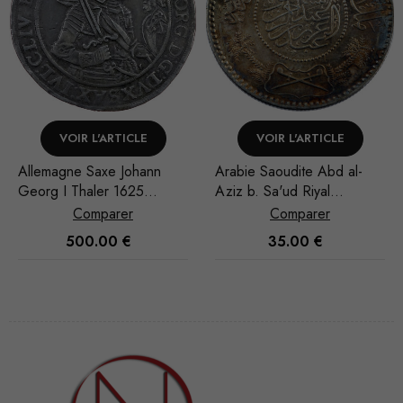
VOIR L'ARTICLE
VOIR L'ARTICLE
Arabie Saoudite Abd al-
Arabie Saoudite Abd al-
Aziz b. Sa'ud Riyal
Aziz b. Sa'ud Riyal
1935/AH 1354
1951/AH 1370
Comparer
Comparer
35.00
€
30.00
€
Nécessaire
Ces cookies
ne sont pas
facultatifs. Ils
sont