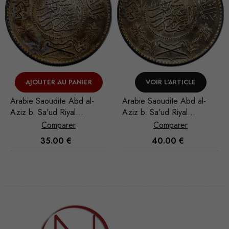
VOIR L'ARTICLE
VOIR L'ARTICLE
Arabie Saoudite Abd al-
Arabie Saoudite Abd al-
Aziz b. Sa'ud Riyal
Aziz b. Sa'ud Riyal
1951/AH 1370
1948/AH 1367
Comparer
Comparer
40.00
€
45.00
€
Nécessaire
Ces cookies
ne sont pas
facultatifs. Ils
sont