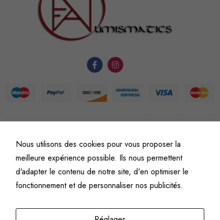
nécessaires au
fonctionnement
du site Web.
Statistiques
Afin que
nous
puissions
améliorer la
fonctionnalité
et la
©
Fine art numismatics
– Tous droits réservés.
Nous utilisons des cookies pour vous proposer la
Politique de confidentialité
Conditions générales de vente et d’utilisation
structure du
meilleure expérience possible. Ils nous permettent
site Web, en
Mentions légales
d'adapter le contenu de notre site, d'en optimiser le
fonction de
fonctionnement et de personnaliser nos publicités.
l'usage qu'il
en est fait.
Réglages