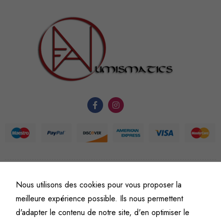
sont
nécessaires au
fonctionnement
du site Web.
Statistiques
Afin que
nous
puissions
améliorer la
fonctionnalité
et la
structure du
©
Fine art numismatics
– Tous droits réservés.
site Web, en
Nous utilisons des cookies pour vous proposer la
Politique de confidentialité
Conditions générales de vente et d’utilisation
fonction de
meilleure expérience possible. Ils nous permettent
Mentions légales
l'usage qu'il
d'adapter le contenu de notre site, d'en optimiser le
en est fait.