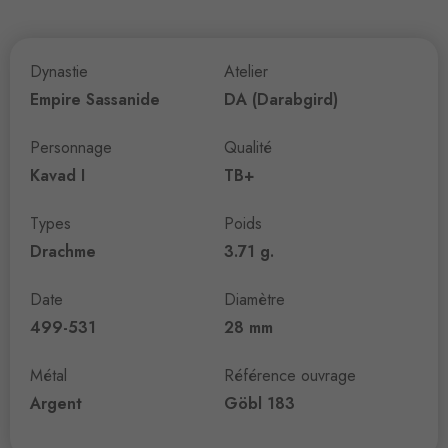
Dynastie
Atelier
Empire Sassanide
DA (Darabgird)
Personnage
Qualité
Kavad I
TB+
Types
Poids
Drachme
3.71 g.
Date
Diamètre
499-531
28 mm
Métal
Référence ouvrage
Argent
Göbl 183