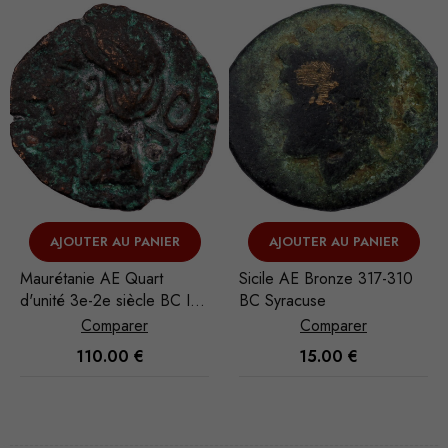
VENDU
AJOUTER AU PANIER
VOIR L'ARTICLE
Sicile AE Bronze 317-310
Royaume Lagide d'Egypte
BC Syracuse
Ptolémée V Épiphanes AE
Bronze 205-180 av. J.-C.
Comparer
Comparer
Alexandrie
15.00
€
180.00
€
Nécessaire
Ces cookies
ne sont pas
facultatifs. Ils