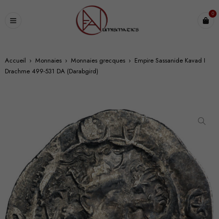
0
Accueil
›
Monnaies
›
Monnaies grecques
›
Empire Sassanide Kavad I
Drachme 499-531 DA (Darabgird)