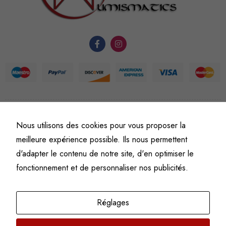
fonctionnement
du site Web.
Statistiques
Afin que
nous
puissions
améliorer la
fonctionnalité
©
Fine art numismatics
– Tous droits réservés.
Nous utilisons des cookies pour vous proposer la
Politique de confidentialité
Conditions générales de vente et d’utilisation
et la
meilleure expérience possible. Ils nous permettent
structure du
Mentions légales
d'adapter le contenu de notre site, d'en optimiser le
site Web, en
fonction de
fonctionnement et de personnaliser nos publicités.
l'usage qu'il
en est fait.
Réglages