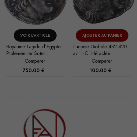
AJOUTER AU PANIER
VOIR L'ARTICLE
Lucanie Diobole 432-420
Numidie Massinissa ou
av. J.-C. Héraclée
Micipsa AE Bronze 208-
148 BC
Comparer
Comparer
100.00
€
45.00
€
Nécessaire
Ces cookies
ne sont pas
facultatifs. Ils
sont
nécessaires au