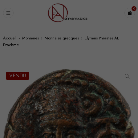
0
Accueil
›
Monnaies
›
Monnaies grecques
›
Elymais Phraates AE
Drachme
VENDU