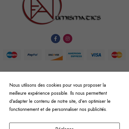
nécessaires au
fonctionnement
du site Web.
Statistiques
Afin que
nous
puissions
améliorer la
fonctionnalité
et la
©
Fine art numismatics
– Tous droits réservés.
Nous utilisons des cookies pour vous proposer la
structure du
Politique de confidentialité
Conditions générales de vente et d’utilisation
meilleure expérience possible. Ils nous permettent
site Web, en
Mentions légales
d'adapter le contenu de notre site, d'en optimiser le
fonction de
l'usage qu'il
fonctionnement et de personnaliser nos publicités.
en est fait.