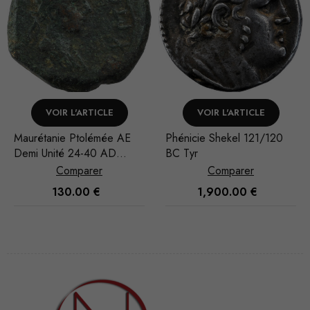
VOIR L'ARTICLE
VOIR L'ARTICLE
Maurétanie Ptolémée AE
Phénicie Shekel 121/120
Demi Unité 24-40 AD
BC Tyr
Césarée
Comparer
Comparer
130.00
€
1,900.00
€
Nécessaire
Ces cookies
ne sont pas
facultatifs. Ils
sont