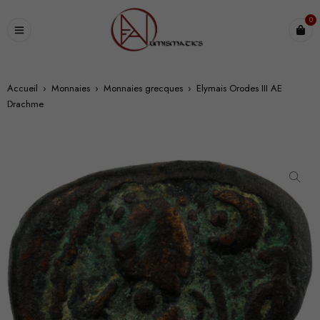
0
Accueil
›
Monnaies
›
Monnaies grecques
›
Elymais Orodes III AE
Drachme