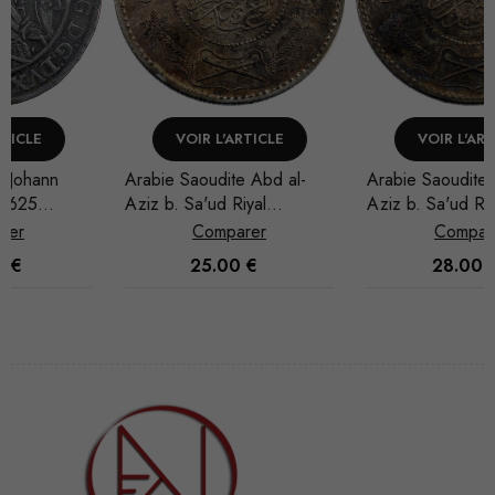
VOIR L'ARTICLE
VOIR L'ARTICLE
Arabie Saoudite Abd al-
Arabie Saoudite Abd al-
Aziz b. Sa'ud Riyal
Aziz b. Sa'ud Riyal
1935/AH 1354
1935/AH 1354
Comparer
Comparer
25.00
€
28.00
€
Nécessaire
Ces cookies
ne sont pas
facultatifs. Ils
sont
nécessaires au