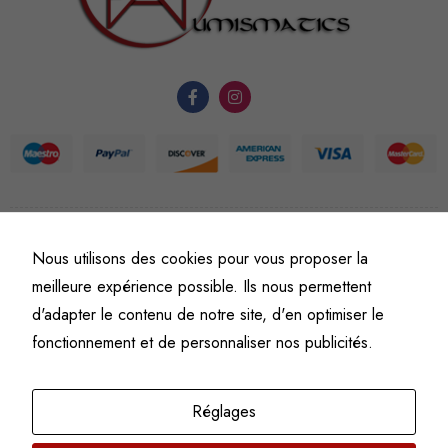
fonctionnement
du site Web.
Statistiques
Afin que
nous
puissions
améliorer la
fonctionnalité
©
Fine art numismatics
– Tous droits réservés.
Nous utilisons des cookies pour vous proposer la
et la
Politique de confidentialité
Conditions générales de vente et d’utilisation
meilleure expérience possible. Ils nous permettent
structure du
Mentions légales
site Web, en
d'adapter le contenu de notre site, d'en optimiser le
fonction de
fonctionnement et de personnaliser nos publicités.
l'usage qu'il
en est fait.
Réglages