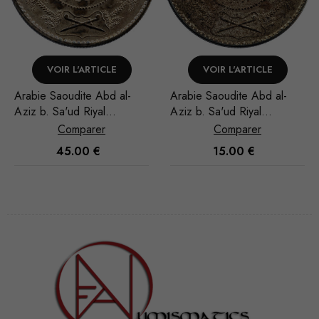
VOIR L'ARTICLE
VOIR L'ARTICLE
Arabie Saoudite Abd al-
Arabie Saoudite Abd al-
Aziz b. Sa'ud Riyal
Aziz b. Sa'ud Riyal
1948/AH 1367
1948/AH 1367
Comparer
Comparer
45.00
€
15.00
€
Nécessaire
Ces cookies
ne sont pas
facultatifs. Ils
sont
nécessaires au
fonctionnement