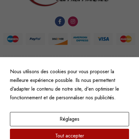
du site Web.
Statistiques
Afin que
nous
puissions
améliorer la
©
Fine art numismatics
– Tous droits réservés.
Nous utilisons des cookies pour vous proposer la
fonctionnalité
Politique de confidentialité
Conditions générales de vente et d’utilisation
et la
meilleure expérience possible. Ils nous permettent
Mentions légales
structure du
d'adapter le contenu de notre site, d'en optimiser le
site Web, en
fonctionnement et de personnaliser nos publicités.
fonction de
l'usage qu'il
en est fait.
Réglages
Tout accepter