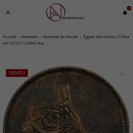
0
Accueil
›
Monnaies
›
Monnaies du Monde
›
Égypte Abd al-Aziz 10 Para
AH 1277//7 (1866) Misr
VENDU