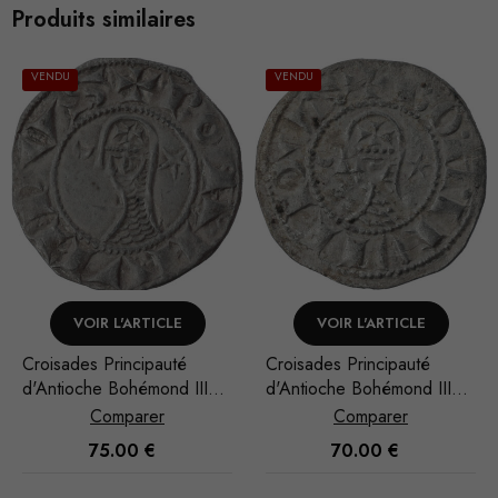
Produits similaires
VENDU
VENDU
VOIR L'ARTICLE
VOIR L'ARTICLE
Croisades Principauté
Italie Naples Robert
d'Antioche Bohémond III
d'Anjou Gigliato Carlin
Denier
Comparer
Comparer
Nécessaire
70.00
€
140.00
€
Ces cookies