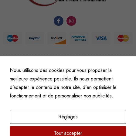
du site Web.
Statistiques
Afin que
nous
puissions
améliorer la
©
Fine art numismatics
– Tous droits réservés.
Nous utilisons des cookies pour vous proposer la
fonctionnalité
Politique de confidentialité
Conditions générales de vente et d’utilisation
et la
meilleure expérience possible. Ils nous permettent
Mentions légales
structure du
d'adapter le contenu de notre site, d'en optimiser le
site Web, en
fonctionnement et de personnaliser nos publicités.
fonction de
l'usage qu'il
en est fait.
Réglages
Tout accepter