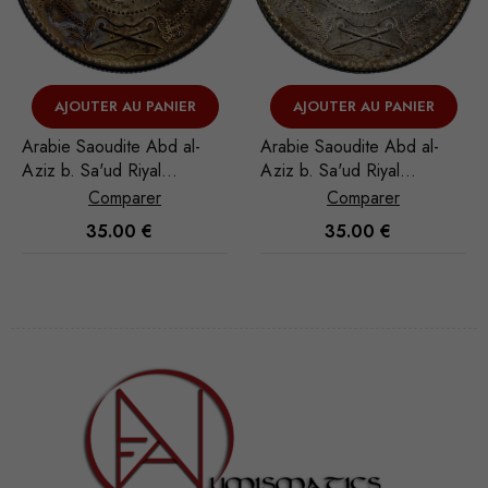
AJOUTER AU PANIER
VOIR L'ARTICLE
-
Arabie Saoudite Abd al-
Cambodge Norodom Ier
Aziz b. Sa'ud Riyal
10 Centimes 1860
1951/AH 1370
Comparer
Comparer
35.00
€
100.00
€
Nécessaire
Ces cookies
ne sont pas
facultatifs. Ils
sont
nécessaires au
fonctionnement