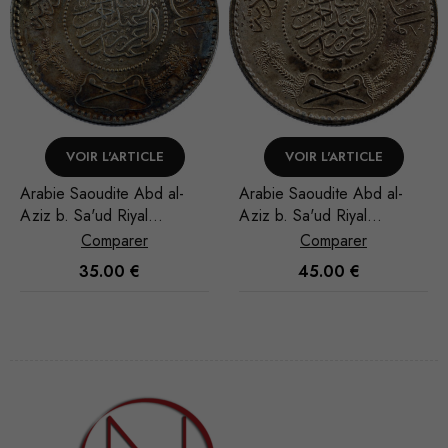
VOIR L'ARTICLE
VOIR L'ARTICLE
Arabie Saoudite Abd al-
Arabie Saoudite Abd al-
Aziz b. Sa'ud Riyal
Aziz b. Sa'ud Riyal
1948/AH 1367
1951/AH 1370
Comparer
Comparer
45.00
€
40.00
€
Nécessaire
Ces cookies
ne sont pas
facultatifs. Ils
sont