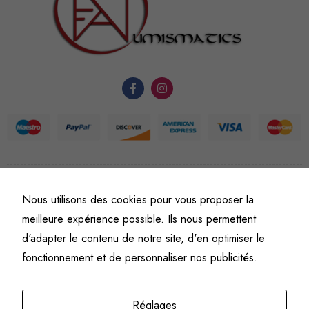
nécessaires au
fonctionnement
du site Web.
Statistiques
Afin que
nous
puissions
améliorer la
fonctionnalité
et la
©
Fine art numismatics
– Tous droits réservés.
Nous utilisons des cookies pour vous proposer la
Politique de confidentialité
Conditions générales de vente et d’utilisation
structure du
meilleure expérience possible. Ils nous permettent
Mentions légales
site Web, en
d'adapter le contenu de notre site, d'en optimiser le
fonction de
fonctionnement et de personnaliser nos publicités.
l'usage qu'il
en est fait.
Réglages