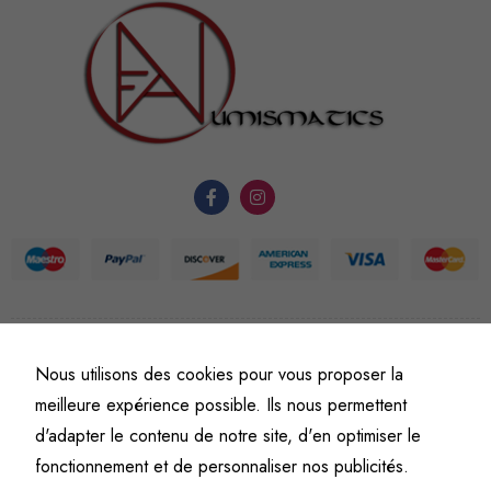
sont
nécessaires au
fonctionnement
du site Web.
Statistiques
Afin que
nous
puissions
améliorer la
fonctionnalité
et la
structure du
©
Fine art numismatics
– Tous droits réservés.
Nous utilisons des cookies pour vous proposer la
Politique de confidentialité
Conditions générales de vente et d’utilisation
site Web, en
meilleure expérience possible. Ils nous permettent
fonction de
Mentions légales
d'adapter le contenu de notre site, d'en optimiser le
l'usage qu'il
en est fait.
fonctionnement et de personnaliser nos publicités.