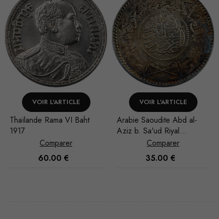
VOIR L'ARTICLE
VOIR L'ARTICLE
Thaïlande Rama VI Baht
Arabie Saoudite Abd al-
1917
Aziz b. Sa'ud Riyal
1935/AH 1354
Comparer
Comparer
60.00
€
35.00
€
Nécessaire
Ces cookies
ne sont pas
facultatifs. Ils