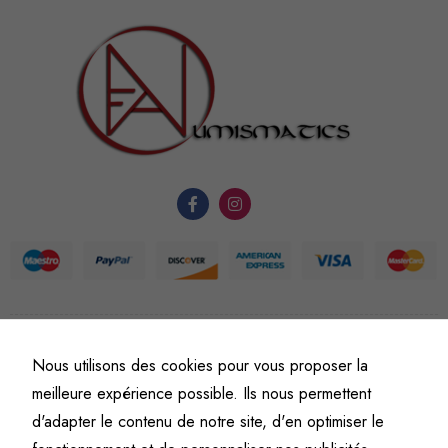
sont
nécessaires au
fonctionnement
du site Web.
Statistiques
Afin que
nous
puissions
améliorer la
fonctionnalité
et la
structure du
©
Fine art numismatics
– Tous droits réservés.
Nous utilisons des cookies pour vous proposer la
site Web, en
Politique de confidentialité
Conditions générales de vente et d’utilisation
fonction de
meilleure expérience possible. Ils nous permettent
Mentions légales
l'usage qu'il
d'adapter le contenu de notre site, d'en optimiser le
en est fait.