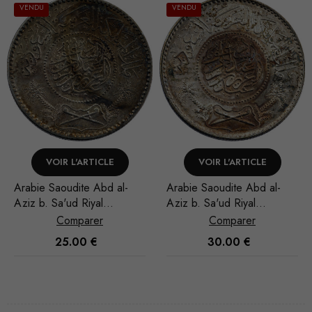
VENDU
VENDU
VOIR L'ARTICLE
VOIR L'ARTICLE
Arabie Saoudite Abd al-
Arabie Saoudite Abd al-
Aziz b. Sa'ud Riyal
Aziz b. Sa'ud Riyal
1951/AH 1370
1935/AH 1354
Comparer
Comparer
30.00
€
35.00
€
Nécessaire
Ces cookies
ne sont pas
facultatifs. Ils