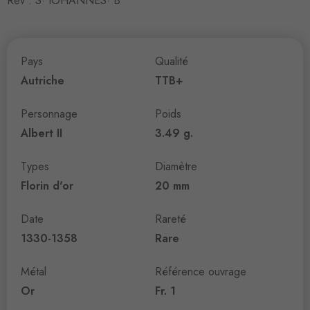
Rev : S· IOHANNES· B
Pays
Qualité
Autriche
TTB+
Personnage
Poids
Albert II
3.49 g.
Types
Diamètre
Florin d'or
20 mm
Date
Rareté
1330-1358
Rare
Métal
Référence ouvrage
Or
Fr. 1