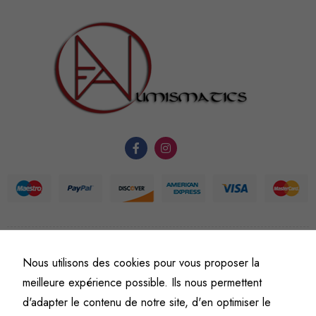
sont
nécessaires au
fonctionnement
du site Web.
Statistiques
Afin que
nous
puissions
améliorer la
fonctionnalité
et la
structure du
©
Fine art numismatics
– Tous droits réservés.
site Web, en
Nous utilisons des cookies pour vous proposer la
Politique de confidentialité
Conditions générales de vente et d’utilisation
fonction de
meilleure expérience possible. Ils nous permettent
Mentions légales
l'usage qu'il
d'adapter le contenu de notre site, d'en optimiser le
en est fait.