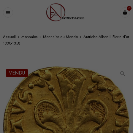
0
Accueil
›
Monnaies
›
Monnaies du Monde
›
Autriche Albert II Florin d’or
1330-1358
VENDU