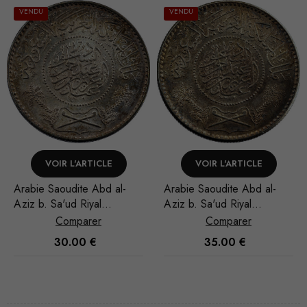
VENDU
VENDU
VOIR L'ARTICLE
VOIR L'ARTICLE
Arabie Saoudite Abd al-
Arabie Saoudite Abd al-
Aziz b. Sa'ud Riyal
Aziz b. Sa'ud Riyal
1951/AH 1370
1935/AH 1354
Comparer
Comparer
30.00
€
35.00
€
Nécessaire
Ces cookies
ne sont pas
facultatifs. Ils