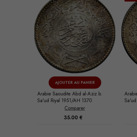
LE
AJOUTER AU PANIER
-Aziz b.
Arabie Saoudite Abd al-Aziz b.
Arabi
354
Sa'ud Riyal 1951/AH 1370
Sa'ud
Comparer
35.00
€