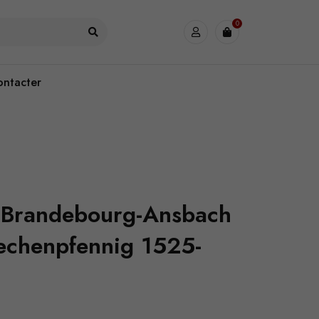
0
ontacter
 Brandebourg-Ansbach
echenpfennig 1525-