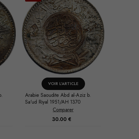
VOIR L'ARTICLE
V
b.
Arabie Saoudite Abd al-Aziz b.
Allemagne C
Sa'ud Riyal 1951/AH 1370
Thaler 1861
Comparer
30.00
€