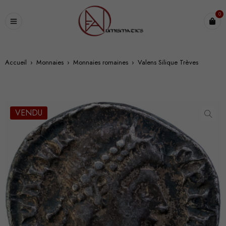
0
Accueil
›
Monnaies
›
Monnaies romaines
›
Valens Silique Trèves
VENDU