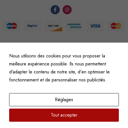
du site Web.
Statistiques
Afin que
nous
puissions
améliorer la
©
Fine art numismatics
– Tous droits réservés.
Nous utilisons des cookies pour vous proposer la
Politique de confidentialité
Conditions générales de vente et d’utilisation
fonctionnalité
meilleure expérience possible. Ils nous permettent
Mentions légales
et la
d'adapter le contenu de notre site, d'en optimiser le
structure du
fonctionnement et de personnaliser nos publicités.
site Web, en
fonction de
l'usage qu'il
Réglages
en est fait.
Tout accepter
Experience