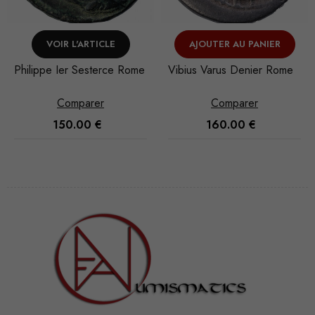
AJOUTER AU PANIER
AJOUTER AU PANIER
Vibius Varus Denier Rome
Auguste As Lyon
Comparer
Comparer
160.00
€
80.00
€
Nécessaire
Ces cookies
ne sont pas
facultatifs. Ils
sont
nécessaires au
fonctionnement