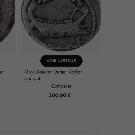
VOIR L'ARTICLE
V
er
Marc Antoine Denier Atelier
M. Baebius
itinérant
Comparer
300.00
€