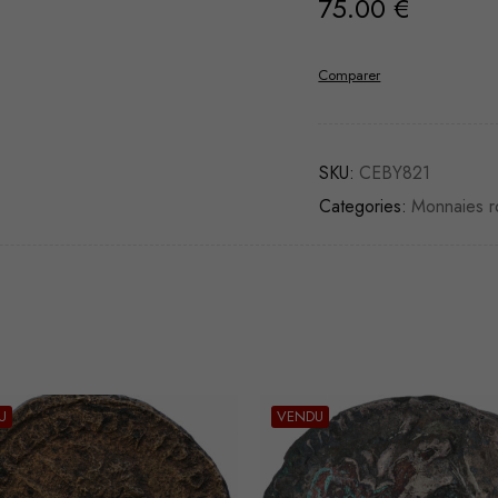
75.00
€
Comparer
SKU:
CEBY821
Categories:
Monnaies r
U
VENDU