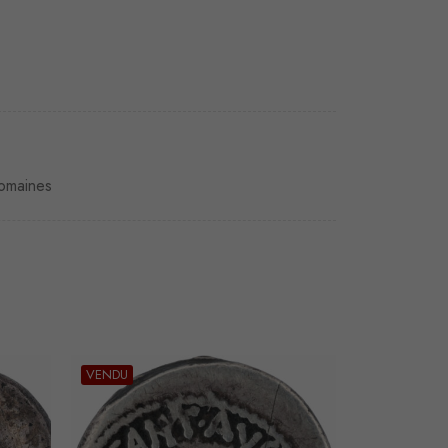
omaines
VENDU
VENDU