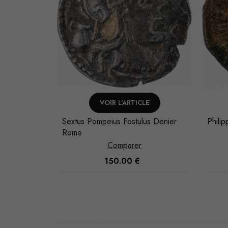
NIER
VOIR L'ARTICLE
Sextus Pompeius Fostulus Denier
Phili
Rome
Comparer
150.00
€