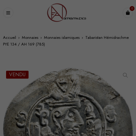
0
Accueil
›
Monnaies
›
Monnaies islamiques
›
Tabaristan Hémidrachme
PYE 134 / AH 169 (785)
VENDU