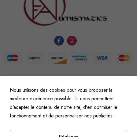
nécessaires au
fonctionnement
du site Web.
Statistiques
Afin que
nous
puissions
améliorer la
fonctionnalité
et la
©
Fine art numismatics
– Tous droits réservés.
Nous utilisons des cookies pour vous proposer la
Politique de confidentialité
Conditions générales de vente et d’utilisation
structure du
meilleure expérience possible. Ils nous permettent
site Web, en
Mentions légales
d'adapter le contenu de notre site, d'en optimiser le
fonction de
l'usage qu'il
fonctionnement et de personnaliser nos publicités.
en est fait.
Réglages