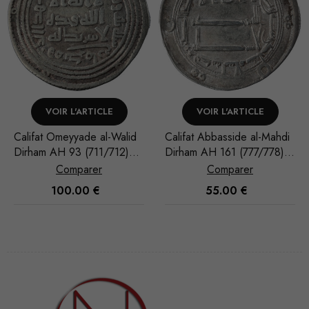
VOIR L'ARTICLE
VOIR L'ARTICLE
Califat Abbasside al-Mahdi
Omeyyades d'Espagne
Dirham AH 161 (777/778)
Abd al-Rahman III Dirham
Madinat al-Salam
AH 221 (835/836) al-
Comparer
Comparer
Andalus
55.00
€
50.00
€
Nécessaire
Ces cookies
ne sont pas
facultatifs. Ils
sont