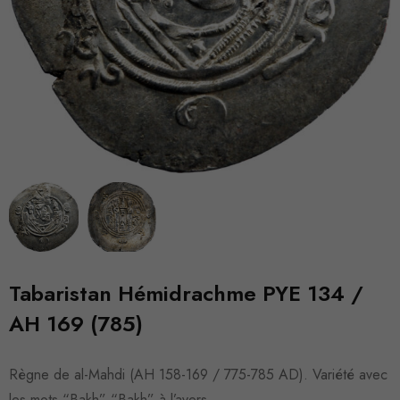
Tabaristan Hémidrachme PYE 134 /
AH 169 (785)
Règne de al-Mahdi (AH 158-169 / 775-785 AD). Variété avec
les mots “Bakh” “Bakh” à l’avers.