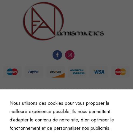
sont
nécessaires au
fonctionnement
du site Web.
Statistiques
Afin que
nous
puissions
améliorer la
fonctionnalité
et la
structure du
©
Fine art numismatics
– Tous droits réservés.
Nous utilisons des cookies pour vous proposer la
site Web, en
Politique de confidentialité
Conditions générales de vente et d’utilisation
meilleure expérience possible. Ils nous permettent
fonction de
Mentions légales
d'adapter le contenu de notre site, d'en optimiser le
l'usage qu'il
en est fait.
fonctionnement et de personnaliser nos publicités.