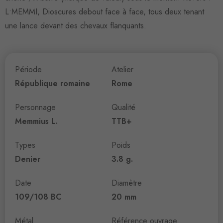
L•MEMMI, Dioscures debout face à face, tous deux tenant
une lance devant des chevaux flanquants.
Période
Atelier
République romaine
Rome
Personnage
Qualité
Memmius L.
TTB+
Types
Poids
Denier
3.8 g.
Date
Diamètre
109/108 BC
20 mm
Métal
Référence ouvrage