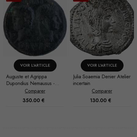
VOIR L'ARTICLE
VOIR L'ARTICLE
Julia Soaemia Denier Atelier
Cappadoce Caracalla
incertain
Drachme Césarée de
Cappadoce
Comparer
Comparer
130.00
€
180.00
€
Nécessaire
Ces cookies
ne sont pas
facultatifs. Ils