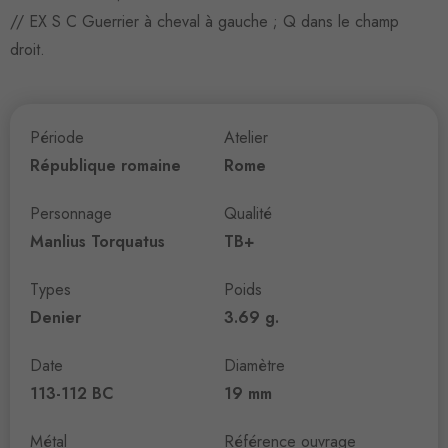
// EX S C Guerrier à cheval à gauche ; Q dans le champ
droit.
Période
Atelier
République romaine
Rome
Personnage
Qualité
Manlius Torquatus
TB+
Types
Poids
Denier
3.69 g.
Date
Diamètre
113-112 BC
19 mm
Métal
Référence ouvrage