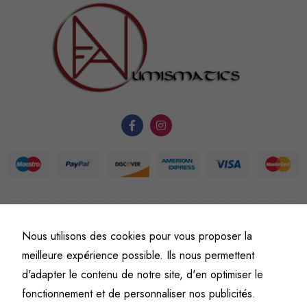
sont
nécessaires au
fonctionnement
du site Web.
Statistiques
Afin que
nous
puissions
améliorer la
fonctionnalité
et la
structure du
©
Fine art numismatics
– Tous droits réservés.
Nous utilisons des cookies pour vous proposer la
site Web, en
Politique de confidentialité
Conditions générales de vente et d’utilisation
meilleure expérience possible. Ils nous permettent
fonction de
Mentions légales
d'adapter le contenu de notre site, d'en optimiser le
l'usage qu'il
en est fait.
fonctionnement et de personnaliser nos publicités.