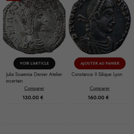
AJOUTER AU PANIER
VOIR L'ARTICLE
ier
Constance II Silique Lyon
Valens Silique Trèves
Comparer
Comparer
160.00
€
150.00
€
Nécessaire
Ces cookies
ne sont pas
facultatifs. Ils