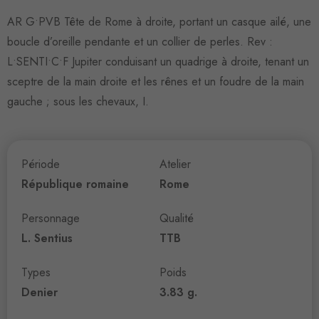
AR G•PVB Tête de Rome à droite, portant un casque ailé, une
boucle d’oreille pendante et un collier de perles. Rev :
L•SENTI•C•F Jupiter conduisant un quadrige à droite, tenant un
sceptre de la main droite et les rênes et un foudre de la main
gauche ; sous les chevaux, I.
Période
Atelier
République romaine
Rome
Personnage
Qualité
L. Sentius
TTB
Types
Poids
Denier
3.83 g.