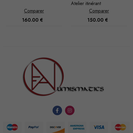
Nécessaire
Atelier itinérant
Ces cookies
Comparer
Comparer
ne sont pas
160.00
€
150.00
€
facultatifs. Ils
sont
nécessaires au
fonctionnement
du site Web.
Statistiques
Afin que
nous
puissions
améliorer la
fonctionnalité
et la
structure du