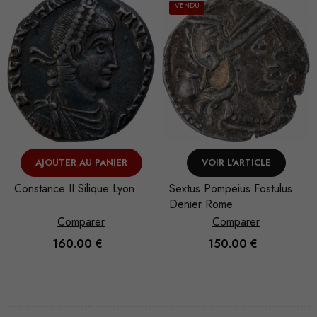
VENDU
VENDU
VOIR L'ARTICLE
VOIR L'ARTICLE
Sextus Pompeius Fostulus
Julia Soaemia Denier Atelier
Denier Rome
incertain
Comparer
Comparer
150.00
€
120.00
€
Nécessaire
Ces cookies
ne sont pas
facultatifs. Ils