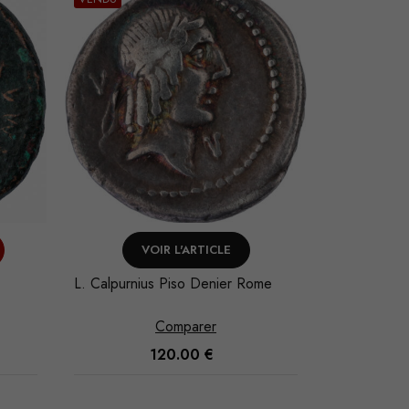
VOIR L'ARTICLE
V
me
Marc Antoine Denier Atelier
Philippe Ie
itinérant
Comparer
300.00
€