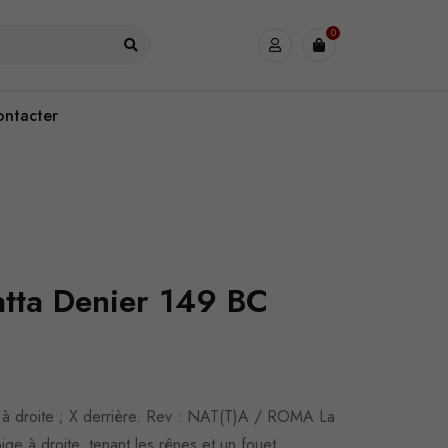
0
ontacter
atta Denier 149 BC
à droite ; X derrière. Rev : NAT(T)A / ROMA La
ige à droite, tenant les rênes et un fouet.