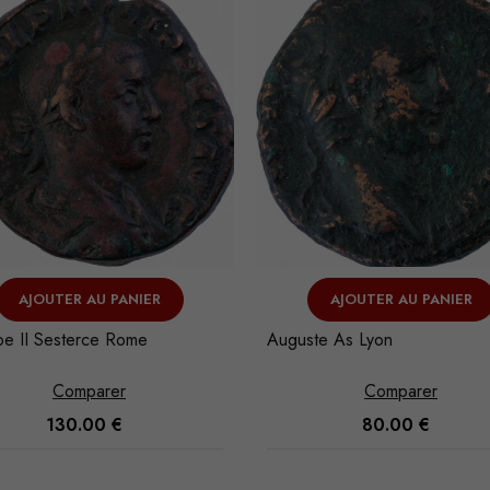
AJOUTER AU PANIER
VOIR L'ARTICLE
te As Lyon
L. Calpurnius Piso Denier Ro
Comparer
Comparer
80.00
€
120.00
€