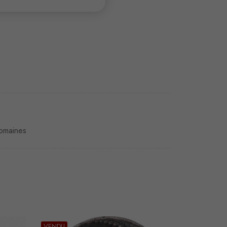
omaines
VENDU
VENDU