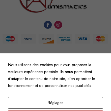
fonctionnement
du site Web.
Statistiques
Afin que
nous
puissions
améliorer la
fonctionnalité
©
Fine art numismatics
– Tous droits réservés.
Nous utilisons des cookies pour vous proposer la
et la
Politique de confidentialité
Conditions générales de vente et d’utilisation
meilleure expérience possible. Ils nous permettent
structure du
Mentions légales
site Web, en
d'adapter le contenu de notre site, d'en optimiser le
fonction de
fonctionnement et de personnaliser nos publicités.
l'usage qu'il
en est fait.
Réglages