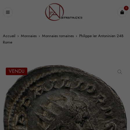
0
Accueil
›
Monnaies
›
Monnaies romaines
›
Philippe Ier Antoninien 248
Rome
VENDU