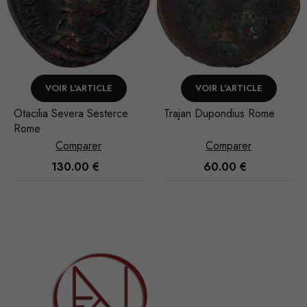
VOIR L'ARTICLE
VOIR L'ARTICLE
Otacilia Severa Sesterce
Trajan Dupondius Rome
Rome
Comparer
Comparer
130.00
€
60.00
€
Nécessaire
Ces cookies
ne sont pas
facultatifs. Ils
sont
nécessaires au