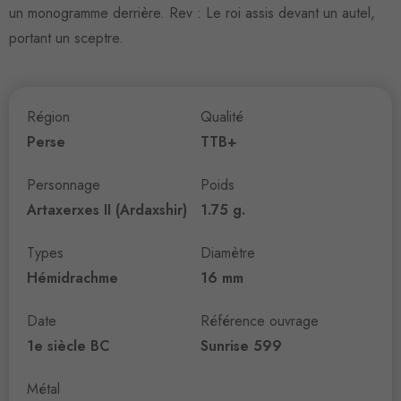
un monogramme derrière. Rev : Le roi assis devant un autel,
portant un sceptre.
Région
Qualité
Perse
TTB+
Personnage
Poids
Artaxerxes II (Ardaxshir)
1.75 g.
Types
Diamètre
Hémidrachme
16 mm
Date
Référence ouvrage
1e siècle BC
Sunrise 599
Métal