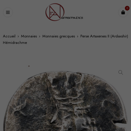
0
Accueil
›
Monnaies
›
Monnaies grecques
›
Perse Artaxerxes II (Ardaxshir)
Hémidrachme