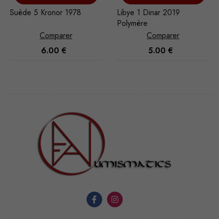
Suède 5 Kronor 1978
Libye 1 Dinar 2019
Polymère
Comparer
Comparer
6.00
€
5.00
€
Nécessaire
Ces cookies
ne sont pas
facultatifs. Ils
sont
nécessaires au
fonctionnement
du site Web.