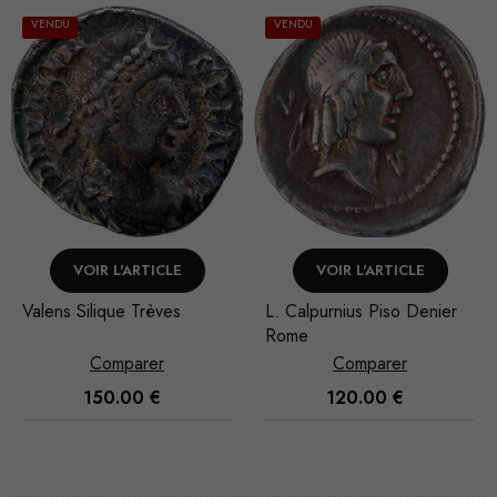
VENDU
VENDU
VOIR L'ARTICLE
VOIR L'ARTICLE
L. Calpurnius Piso Denier
Trajan Dupondius Rom
Rome
Comparer
Comparer
120.00
€
60.00
€
Nécessaire
Ces cookies
ne sont pas