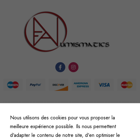
facultatifs. Ils
sont
nécessaires au
fonctionnement
du site Web.
Statistiques
Afin que
nous
puissions
améliorer la
fonctionnalité
et la
structure du
©
Fine art numismatics
– Tous droits réservés.
site Web, en
Nous utilisons des cookies pour vous proposer la
Politique de confidentialité
Conditions générales de vente et d’utilisation
fonction de
meilleure expérience possible. Ils nous permettent
Mentions légales
l'usage qu'il
d'adapter le contenu de notre site, d'en optimiser le
en est fait.