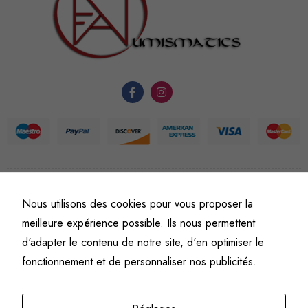
nécessaires au
fonctionnement
du site Web.
Statistiques
Afin que
nous
puissions
améliorer la
fonctionnalité
et la
©
Fine art numismatics
– Tous droits réservés.
Nous utilisons des cookies pour vous proposer la
structure du
Politique de confidentialité
Conditions générales de vente et d’utilisation
meilleure expérience possible. Ils nous permettent
site Web, en
Mentions légales
d'adapter le contenu de notre site, d'en optimiser le
fonction de
l'usage qu'il
fonctionnement et de personnaliser nos publicités.
en est fait.