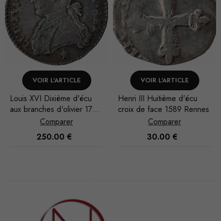
VOIR L'ARTICLE
VOIR L'ARTICLE
Henri III Huitième d'écu
Louis XV Demi-écu au
croix de face 1589 Rennes
bandeau 1748 Lille
Comparer
Comparer
30.00
€
300.00
€
Nécessaire
Ces cookies
ne sont pas
facultatifs. Ils
sont