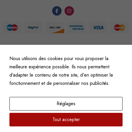
du site Web.
Statistiques
Afin que
nous
puissions
améliorer la
©
Fine art numismatics
– Tous droits réservés.
Nous utilisons des cookies pour vous proposer la
Politique de confidentialité
Conditions générales de vente et d’utilisation
fonctionnalité
meilleure expérience possible. Ils nous permettent
et la
Mentions légales
d'adapter le contenu de notre site, d'en optimiser le
structure du
fonctionnement et de personnaliser nos publicités.
site Web, en
fonction de
l'usage qu'il
Réglages
en est fait.
Tout accepter
Experience