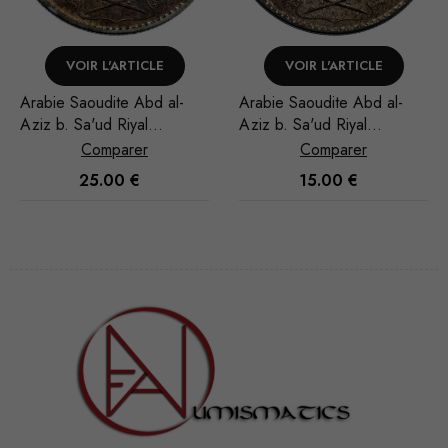
VOIR L'ARTICLE
VOIR L'ARTICLE
Arabie Saoudite Abd al-
Arabie Saoudite Abd al-
Aziz b. Sa'ud Riyal
Aziz b. Sa'ud Riyal
1948/AH 1367
1951/AH 1370
Comparer
Comparer
15.00
€
40.00
€
Nécessaire
Ces cookies
ne sont pas
facultatifs. Ils
sont
nécessaires au
fonctionnement