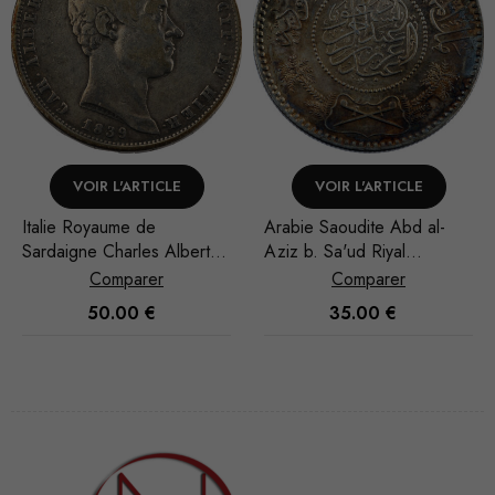
CLE
VOIR L'ARTICLE
VOIR L'ARTICL
Arabie Saoudite Abd al-
Arabie Saoudite Abd
Albert 5
Aziz b. Sa'ud Riyal
Aziz b. Sa'ud Riyal
1935/AH 1354
1951/AH 1370
Comparer
Comparer
35.00
€
30.00
€
Nécessaire
Ces cookies
ne sont pas
facultatifs. Ils
sont