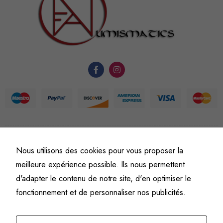
nécessaires au
fonctionnement
du site Web.
Statistiques
Afin que
nous
puissions
améliorer la
fonctionnalité
et la
©
Fine art numismatics
– Tous droits réservés.
Nous utilisons des cookies pour vous proposer la
structure du
Politique de confidentialité
Conditions générales de vente et d’utilisation
meilleure expérience possible. Ils nous permettent
site Web, en
Mentions légales
d'adapter le contenu de notre site, d'en optimiser le
fonction de
l'usage qu'il
fonctionnement et de personnaliser nos publicités.
en est fait.