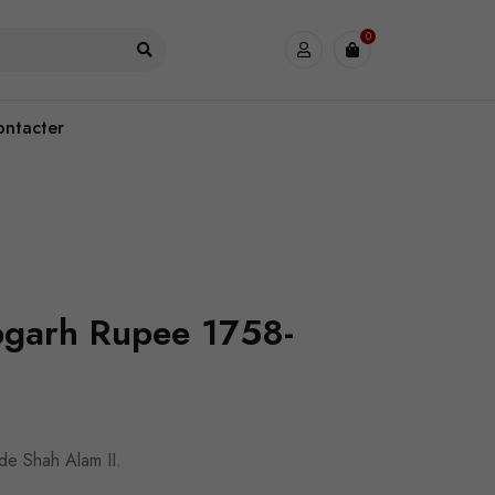
0
ontacter
bgarh Rupee 1758-
de Shah Alam II.