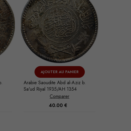
AJOUTER AU PANIER
V
b.
Arabie Saoudite Abd al-Aziz b.
Arabie Saou
Sa'ud Riyal 1935/AH 1354
Sa'ud Riya
Comparer
40.00
€