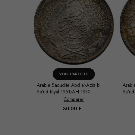
LE
VOIR L'ARTICLE
-Aziz b.
Arabie Saoudite Abd al-Aziz b.
Arabi
354
Sa'ud Riyal 1951/AH 1370
Sa'ud
Comparer
30.00
€