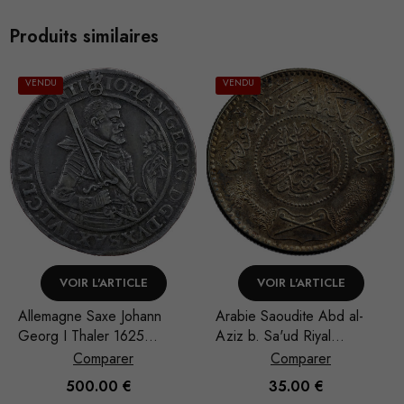
Produits similaires
VENDU
VENDU
VOIR L'ARTICLE
VOIR L'ARTICLE
Allemagne Saxe Johann
Arabie Saoudite Abd al-
Georg I Thaler 1625
Aziz b. Sa'ud Riyal
Dresde
1935/AH 1354
Comparer
Comparer
Nécessaire
500.00
€
35.00
€
Ces cookies