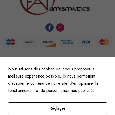
fonctionnement
du site Web.
Statistiques
Afin que
nous
puissions
améliorer la
fonctionnalité
©
Fine art numismatics
– Tous droits réservés.
Nous utilisons des cookies pour vous proposer la
et la
Politique de confidentialité
Conditions générales de vente et d’utilisation
structure du
meilleure expérience possible. Ils nous permettent
Mentions légales
site Web, en
d'adapter le contenu de notre site, d'en optimiser le
fonction de
fonctionnement et de personnaliser nos publicités.
l'usage qu'il
en est fait.
Réglages