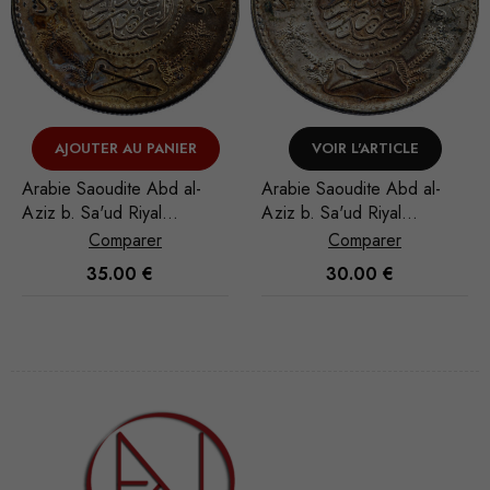
NIER
VOIR L'ARTICLE
VOIR L'ARTICL
d al-
Arabie Saoudite Abd al-
Arabie Saoudite Abd
Aziz b. Sa'ud Riyal
Aziz b. Sa'ud Riyal
1951/AH 1370
1935/AH 1354
Comparer
Comparer
30.00
€
25.00
€
Nécessaire
Ces cookies
ne sont pas
facultatifs. Ils
sont
nécessaires au