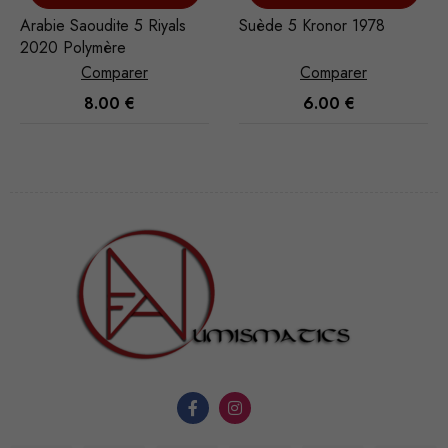
Arabie Saoudite 5 Riyals
Suède 5 Kronor 1978
2020 Polymère
Comparer
Comparer
8.00
€
6.00
€
Nécessaire
Ces cookies
ne sont pas
facultatifs. Ils
sont
nécessaires au
fonctionnement
du site Web.