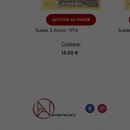
NIER
AJOUTER AU PANIER
Suède 5 Kronor 1974
Suède
Comparer
15.00
€